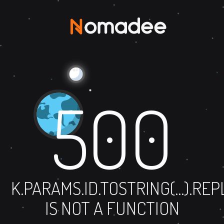
500
K.PARAMS.ID.TOSTRING(...).RE
IS NOT A FUNCTION