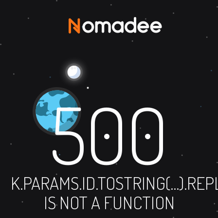
500
K.PARAMS.ID.TOSTRING(...).RE
IS NOT A FUNCTION