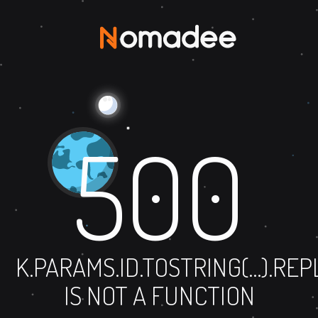
500
K.PARAMS.ID.TOSTRING(...).RE
IS NOT A FUNCTION