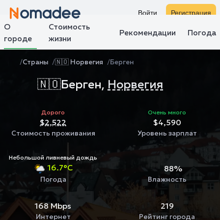
Войти
Регистрация
О
Стоимость
Рекомендации
Погода
городе
жизни
Страны
🇳🇴 Норвегия
Берген
🇳🇴
Берген,
Норвегия
Дорого
Очень много
$2,522
$4,590
Стоимость проживания
Уровень зарплат
Небольшой ливневый дождь
16.7°C
88%
Погода
Влажность
168 Mbps
219
Интернет
Рейтинг города