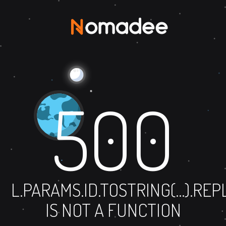
500
L.PARAMS.ID.TOSTRING(...).RE
IS NOT A FUNCTION