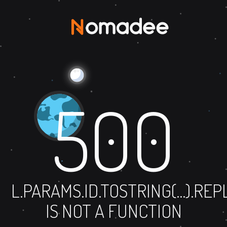
500
L.PARAMS.ID.TOSTRING(...).RE
IS NOT A FUNCTION