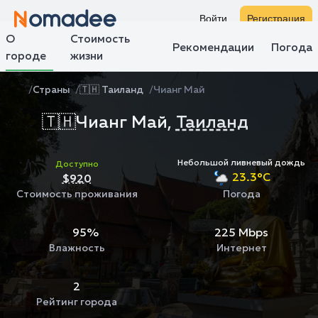
Войти
Регистрация
О
Стоимость
Рекомендации
Погода
городе
жизни
Страны
🇹🇭 Таиланд
Чианг Май
🇹🇭
Чианг Май,
Таиланд
Небольшой ливневый дождь
Доступно
23.3°C
$920
Стоимость проживания
Погода
95%
225 Mbps
Влажность
Интернет
2
Рейтинг города