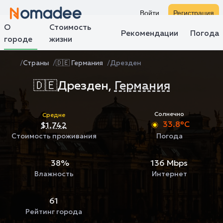
Войти
Регистрация
О
Стоимость
Рекомендации
Погода
городе
жизни
Страны
🇩🇪 Германия
Дрезден
🇩🇪
Дрезден,
Германия
Солнечно
Средне
33.8°C
$1,742
Стоимость проживания
Погода
38%
136 Mbps
Влажность
Интернет
61
Рейтинг города