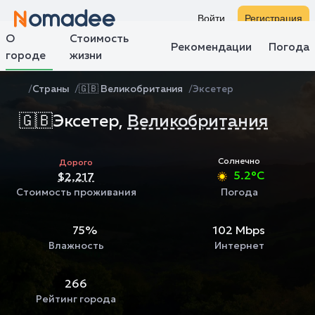
Войти
Регистрация
О
Стоимость
Рекомендации
Погода
городе
жизни
Страны
🇬🇧 Великобритания
Эксетер
🇬🇧
Эксетер,
Великобритания
Солнечно
Дорого
5.2°C
$2,217
Стоимость проживания
Погода
75%
102 Mbps
Влажность
Интернет
266
Рейтинг города