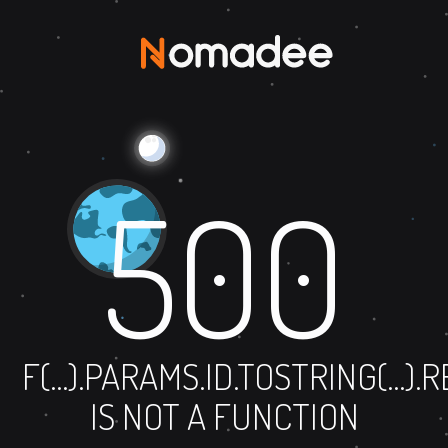
500
F(...).PARAMS.ID.TOSTRING(...)
IS NOT A FUNCTION