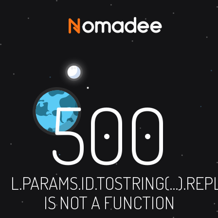
500
L.PARAMS.ID.TOSTRING(...).RE
IS NOT A FUNCTION