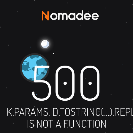
500
K.PARAMS.ID.TOSTRING(...).RE
IS NOT A FUNCTION