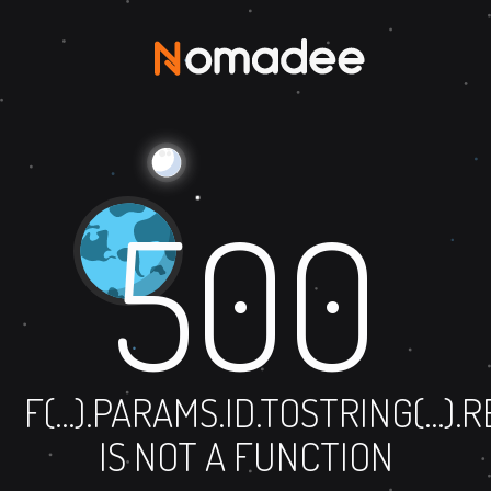
500
F(...).PARAMS.ID.TOSTRING(...)
IS NOT A FUNCTION