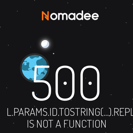
500
L.PARAMS.ID.TOSTRING(...).RE
IS NOT A FUNCTION