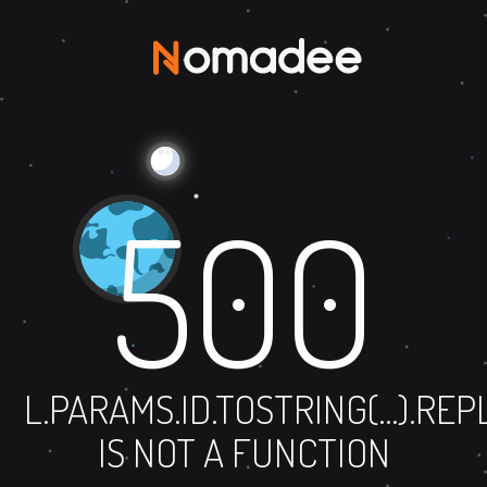
500
L.PARAMS.ID.TOSTRING(...).RE
IS NOT A FUNCTION