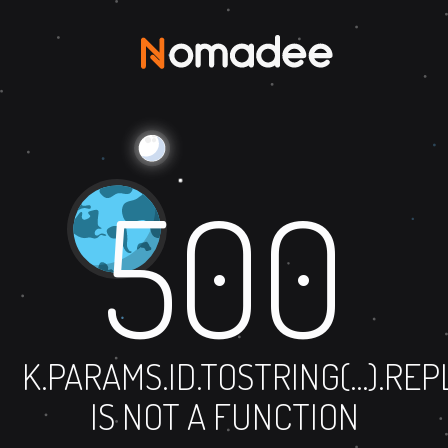
500
K.PARAMS.ID.TOSTRING(...).RE
IS NOT A FUNCTION