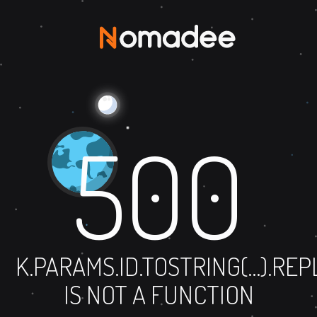
500
K.PARAMS.ID.TOSTRING(...).RE
IS NOT A FUNCTION