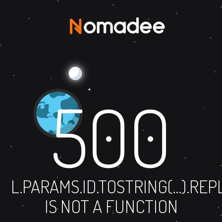
500
L.PARAMS.ID.TOSTRING(...).RE
IS NOT A FUNCTION