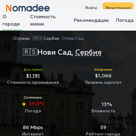
Войти
Регистрация
О
Стоимость
Рекомендации
Погода
городе
жизни
Страны
🇷🇸 Сербия
Нови Сад
🇷🇸
Нови Сад,
Сербия
Доступно
Умеренно
$1,191
$1,066
Стоимость проживания
Уровень зарплат
Солнечно
39.5°C
13%
Погода
Влажность
86 Mbps
59
Интернет
Рейтинг города