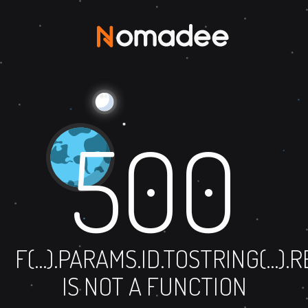
500
F(...).PARAMS.ID.TOSTRING(...)
IS NOT A FUNCTION