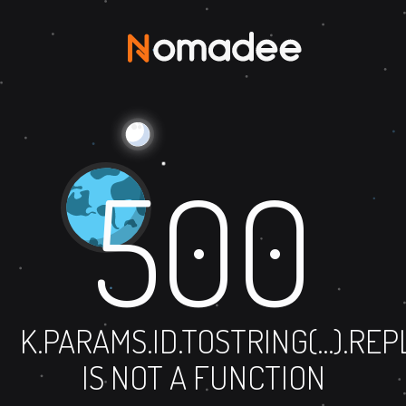
500
K.PARAMS.ID.TOSTRING(...).RE
IS NOT A FUNCTION