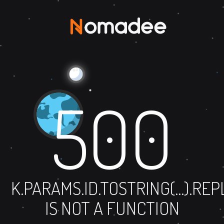
500
K.PARAMS.ID.TOSTRING(...).RE
IS NOT A FUNCTION