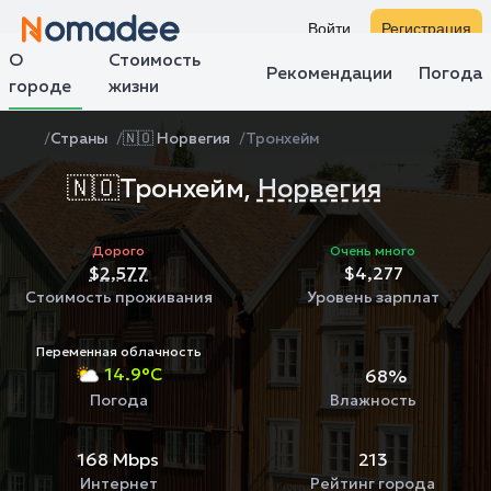
Войти
Регистрация
О
Стоимость
Рекомендации
Погода
городе
жизни
Страны
🇳🇴 Норвегия
Тронхейм
🇳🇴
Тронхейм,
Норвегия
Дорого
Очень много
$2,577
$4,277
Стоимость проживания
Уровень зарплат
Переменная облачность
14.9°C
68%
Погода
Влажность
168 Mbps
213
Интернет
Рейтинг города