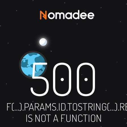
500
F(...).PARAMS.ID.TOSTRING(...)
IS NOT A FUNCTION