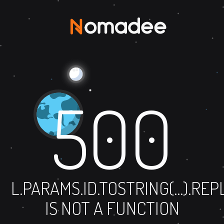
500
L.PARAMS.ID.TOSTRING(...).RE
IS NOT A FUNCTION