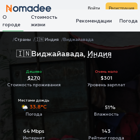
Войти
Регистрация
О
Стоимость
Рекомендации
Погода
городе
жизни
Страны
🇮🇳 Индия
Виджайавада
🇮🇳
Виджайавада,
Индия
Дешево
Очень мало
$270
$301
Стоимость проживания
Уровень зарплат
Местами дождь
33.8°C
51%
Погода
Влажность
64 Mbps
143
Интернет
Рейтинг города