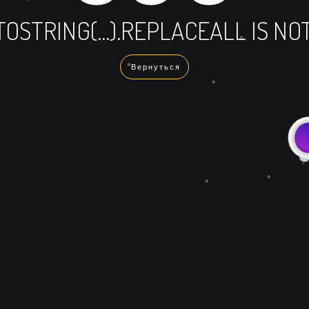
TOSTRING(...).REPLACEALL IS N
Вернуться