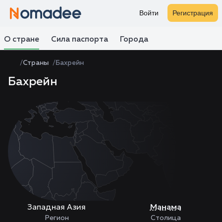
Войти
Регистрация
О стране
Сила паспорта
Города
Страны
Бахрейн
Бахрейн
Zoom
level
changed
to
4
Западная Азия
Манама
Регион
Столица