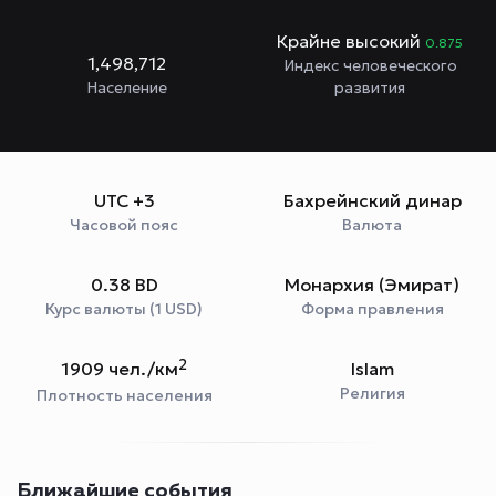
Крайне высокий
0.875
1,498,712
Индекс человеческого
Население
развития
UTC +3
Бахрейнский динар
Часовой пояс
Валюта
0.38 BD
Монархия (Эмират)
Курс валюты (1 USD)
Форма правления
2
1909 чел./км
Islam
Религия
Плотность населения
Ближайшие события