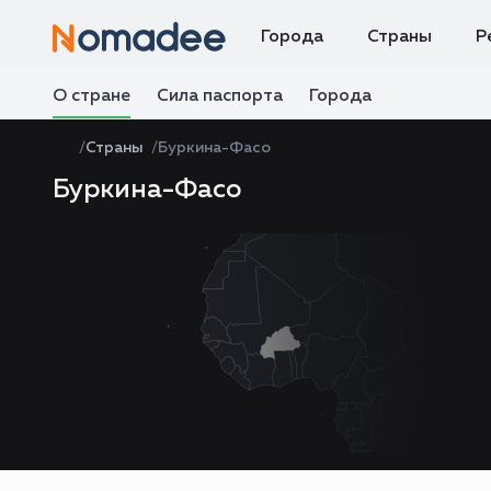
Города
Страны
Р
О стране
Сила паспорта
Города
Страны
Буркина-Фасо
Буркина-Фасо
Zoom
level
changed
to
4