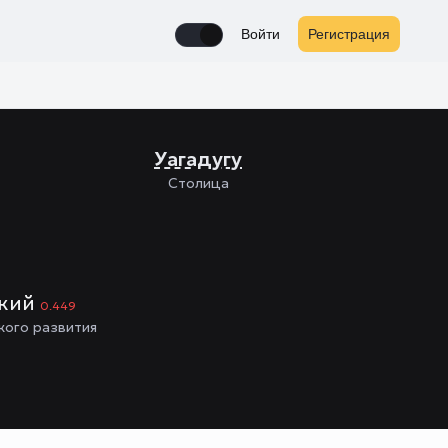
Войти
Регистрация
Enable notifications
Уагадугу
Столица
зкий
0.449
кого развития