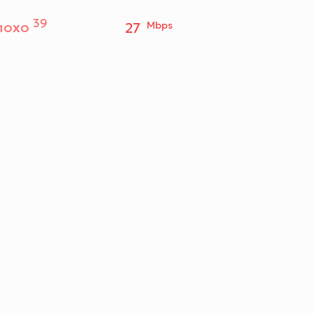
39
лохо
27
Mbps