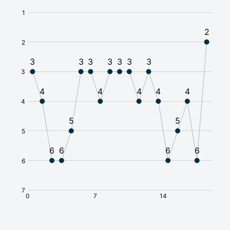
Требуется виза
🇦🇫
Афганистан
Без визы
🇧🇸
Багамы
Виза по прибытии
🇧🇩
Бангладеш
Без визы
🇧🇧
Барбадос
Виза по прибытии
🇧🇭
Бахрейн
Без визы
🇧🇾
Беларусь
Без визы
🇧🇿
Белиз
Без визы
🇧🇪
Бельгия
Требуется виза
🇧🇯
Бенин
Без визы
🇧🇲
Бермудские
острова
Без визы
🇧🇬
Болгария