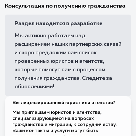
Консультация по получению гражданства
Без визы
🇧🇴
Боливия
Бонэйр,
Без визы
🇧🇶
Синт-
Раздел находится в разработке
Эстатиус
и Саба
Мы активно работаем над
Без визы
🇧🇦
Босния и
Герцеговина
расширением наших партнерских связей
Без визы
🇧🇼
и скоро предложим вам список
Ботсвана
проверенных юристов и агентств,
Без визы
🇧🇷
Бразилия
которые помогут вам с процессом
Без визы
🇧🇳
получения гражданства. Следите за
Бруней
обновлениями!
Виза по прибытии
🇧🇫
Буркина-
Фасо
Виза по прибытии
🇧🇮
Вы лицензированный юрист или агенство?
Бурунди
Требуется виза
Мы приглашаем юристов и агентства,
🇧🇹
Бутан
специализирующиеся на вопросах
гражданства и миграции, к сотрудничеству.
Без визы
🇻🇺
Вануату
Ваши контакты и услуги могут быть