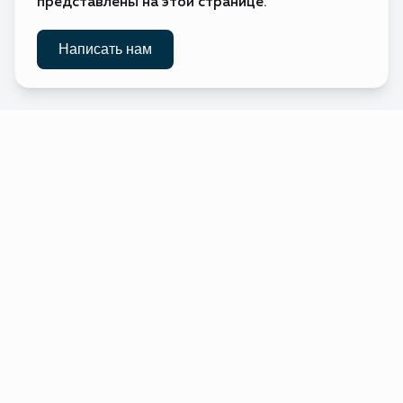
представлены на этой странице.
Ватикан
Без визы
🇻🇦
(Святой
Престол)
Без визы
Написать нам
🇬🇧
Великобритания
Без визы
🇭🇺
Венгрия
Без визы
🇻🇪
Венесуэла
Виргинские
Без визы
🇻🇬
острова
(Британские)
Виргинские
Электронное разрешение
🇻🇮
острова
(США)
Без визы
🇹🇱
Восточный
Тимор
Без визы
🇻🇳
Вьетнам
Виза по прибытии
🇬🇦
Габон
Без визы
🇭🇹
Гаити
Без визы
🇬🇾
Гайана