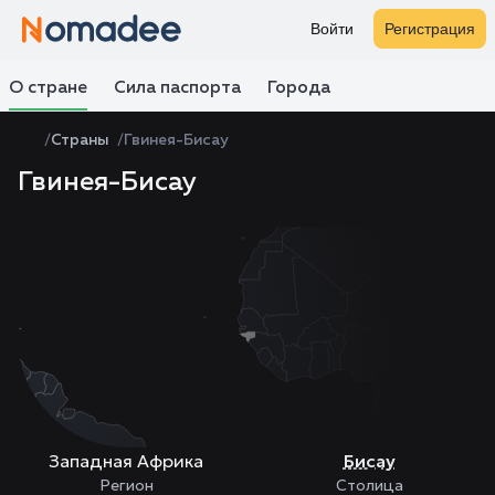
Войти
Регистрация
О стране
Сила паспорта
Города
Страны
Гвинея-Бисау
Гвинея-Бисау
Zoom
level
changed
to
4
Западная Африка
Бисау
Регион
Столица