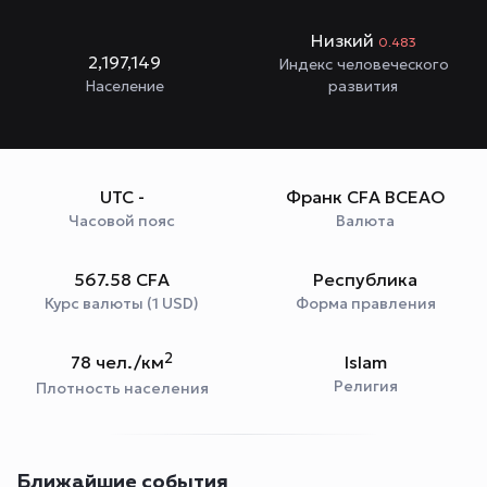
Низкий
0.483
2,197,149
Индекс человеческого
Население
развития
UTC -
Франк CFA BCEAO
Часовой пояс
Валюта
567.58 CFA
Республика
Курс валюты (1 USD)
Форма правления
2
78 чел./км
Islam
Религия
Плотность населения
Ближайшие события