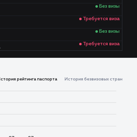
Без визы
Требуется виза
Без визы
Требуется виза
а
Без визы
Виза по прибытии
стория рейтинга паспорта
История безвизовых стран
Без визы
Требуется виза
Без визы
Виза по прибытии
Без визы