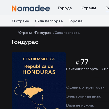
Города
Страны
Р
О стране
Сила паспорта
Города
Страны
Гондурас
Сила паспорта
Гондурас
77
#
Рейтинг паспорта
Сил
Оценка открытости:
Электронная виза:
Виза не нужна: