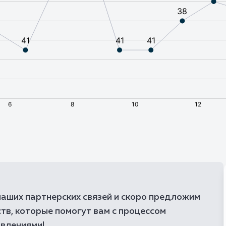
🇧🇭
Бахрейн
🇧🇾
Беларусь
🇧🇿
Белиз
🇧🇪
Бельгия
🇧🇯
Бенин
🇧🇲
Бермудские остро
🇧🇬
Болгария
🇧🇴
Боливия
🇧🇶
Бонэйр, Синт-Эста
аших партнерских связей и скоро предложим
🇧🇦
Босния и Герцегов
тв, которые помогут вам с процессом
🇧🇼
Ботсвана
овлениями!