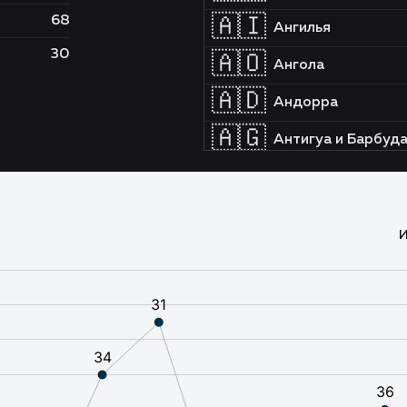
68
🇦🇮
Ангилья
30
🇦🇴
Ангола
🇦🇩
Андорра
🇦🇬
Антигуа и Барбуд
🇦🇷
Аргентина
🇦🇲
Армения
И
🇦🇼
Аруба
🇦🇫
Афганистан
🇧🇸
Багамы
🇧🇩
Бангладеш
🇧🇧
Барбадос