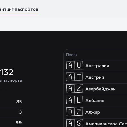
ейтинг паспортов
🇦🇺
Австралия
132
🇦🇹
Австрия
а паспорта
🇦🇿
Азербайджан
🇦🇱
Албания
85
🇩🇿
3
Алжир
🇦🇸
99
Американское Са