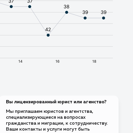
Требуется виза
Требуется виза
Без визы
Без визы
Требуется виза
Без визы
ва
Без визы
Без визы
Вы лицензированный юрист или агенство?
Без визы
тиус и Саба
Мы приглашаем юристов и агентства,
Без визы
специализирующиеся на вопросах
ина
гражданства и миграции, к сотрудничеству.
Требуется виза
Ваши контакты и услуги могут быть