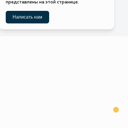
представлены на этой странице.
Без визы
Написать нам
Требуется виза
Требуется виза
Виза по прибытии
Требуется виза
Требуется виза
Без визы
рестол)
Требуется виза
Без визы
Требуется виза
Без визы
ва