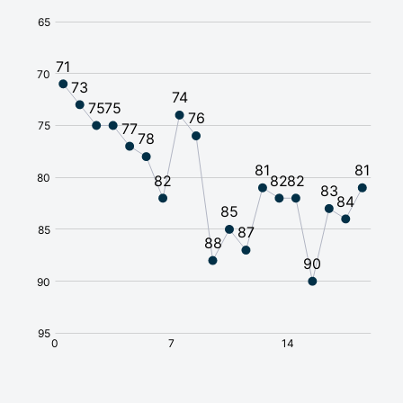
Требуется виза
🇦🇫
Афганистан
Требуется виза
🇧🇸
Багамы
Требуется виза
🇧🇩
Бангладеш
Без визы
🇧🇧
Барбадос
Требуется виза
🇧🇭
Бахрейн
Требуется виза
🇧🇾
Беларусь
Требуется виза
🇧🇿
Белиз
Требуется виза
🇧🇪
Бельгия
Требуется виза
🇧🇯
Бенин
Требуется виза
🇧🇲
Бермудские
острова
Требуется виза
🇧🇬
Болгария