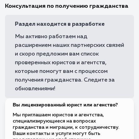
Консультация по получению гражданства
Виза по прибытии
🇧🇴
Боливия
Бонэйр,
Требуется виза
🇧🇶
Синт-
Раздел находится в разработке
Эстатиус
и Саба
Мы активно работаем над
Требуется виза
🇧🇦
Босния и
Герцеговина
расширением наших партнерских связей
Требуется виза
🇧🇼
и скоро предложим вам список
Ботсвана
проверенных юристов и агентств,
Требуется виза
🇧🇷
Бразилия
которые помогут вам с процессом
Требуется виза
🇧🇳
получения гражданства. Следите за
Бруней
обновлениями!
Требуется виза
🇧🇫
Буркина-
Фасо
Виза по прибытии
🇧🇮
Вы лицензированный юрист или агенство?
Бурунди
Без визы
Мы приглашаем юристов и агентства,
🇧🇹
Бутан
специализирующиеся на вопросах
гражданства и миграции, к сотрудничеству.
Без визы
🇻🇺
Вануату
Ваши контакты и услуги могут быть