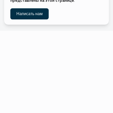
представлены на этой странице.
Ватикан
Требуется виза
🇻🇦
(Святой
Престол)
Требуется виза
Написать нам
🇬🇧
Великобритания
Требуется виза
🇭🇺
Венгрия
Требуется виза
🇻🇪
Венесуэла
Виргинские
Без визы
🇻🇬
острова
(Британские)
Виргинские
Требуется виза
🇻🇮
острова
(США)
Виза по прибытии
🇹🇱
Восточный
Тимор
Виза по прибытии
🇻🇳
Вьетнам
Виза по прибытии
🇬🇦
Габон
Без визы
🇭🇹
Гаити
Требуется виза
🇬🇾
Гайана