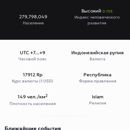
Высокий
0.705
279,798,049
Индекс человеческого
Население
развития
UTC +7...+9
Индонезийская рупия
Часовой пояс
Валюта
17912 Rp
Республика
Курс валюты (1 USD)
Форма правления
2
149 чел./км
Islam
Религия
Плотность населения
Ближайшие события