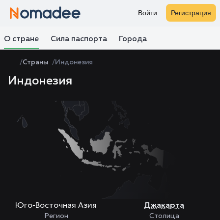
Войти
Регистрация
О стране
Сила паспорта
Города
Страны
Индонезия
Индонезия
Zoom
level
changed
to
4
Юго-Восточная Азия
Джакарта
Регион
Столица