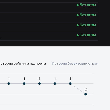
Без визы
Без визы
Без визы
Без визы
а
Без визы
Без визы
стория рейтинга паспорта
История безвизовых стран
Без визы
Требуется виза
Без визы
Виза по прибытии
Без визы