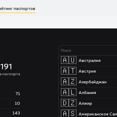
ейтинг паспортов
🇦🇺
Австралия
191
🇦🇹
Австрия
а паспорта
🇦🇿
Азербайджан
🇦🇱
Албания
71
🇩🇿
10
Алжир
🇦🇸
143
Американское Са