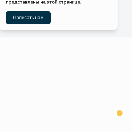
представлены на этой странице.
Без визы
Написать нам
Без визы
Требуется виза
Виза по прибытии
Требуется виза
Без визы
Без визы
рестол)
Без визы
Без визы
Без визы
Без визы
ва