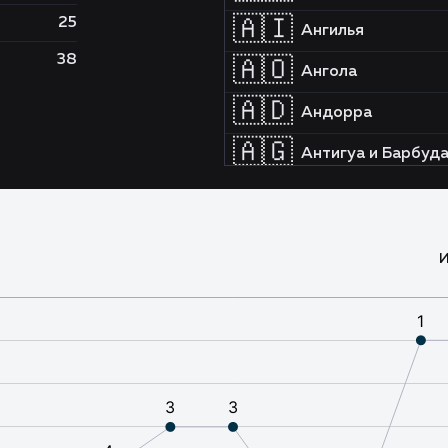
25
🇦🇮
Ангилья
38
🇦🇴
Ангола
🇦🇩
Андорра
🇦🇬
Антигуа и Барбуд
🇦🇷
Аргентина
🇦🇲
Армения
И
🇦🇼
Аруба
🇦🇫
Афганистан
🇧🇸
Багамы
🇧🇩
Бангладеш
🇧🇧
Барбадос