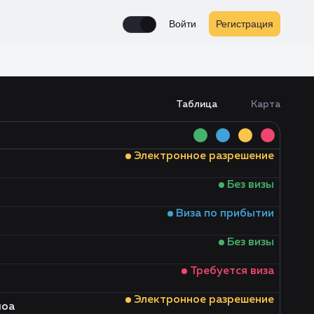
Войти
Регистрация
Enable notifications
Таблица
Карта
Электронное разрешение
Без визы
Виза по прибытии
Без визы
Требуется виза
Электронное разрешение
моа