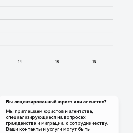
Виза по прибытии
Без визы
Без визы
Без визы
Требуется виза
Без визы
ва
Без визы
Без визы
Вы лицензированный юрист или агенство?
Без визы
тиус и Саба
Мы приглашаем юристов и агентства,
Без визы
специализирующиеся на вопросах
ина
гражданства и миграции, к сотрудничеству.
Без визы
Ваши контакты и услуги могут быть