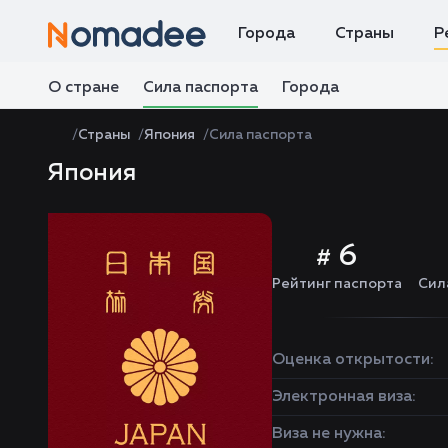
Города
Страны
Р
О стране
Сила паспорта
Города
Страны
Япония
Сила паспорта
Япония
6
#
Рейтинг паспорта
Сил
Оценка открытости:
Электронная виза:
Виза не нужна: