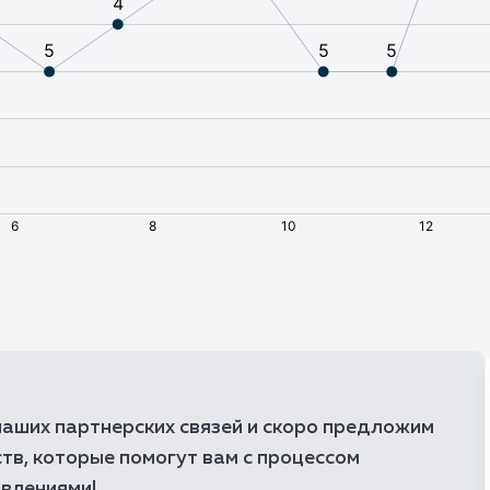
🇧🇭
Бахрейн
🇧🇾
Беларусь
🇧🇿
Белиз
🇧🇪
Бельгия
🇧🇯
Бенин
🇧🇲
Бермудские остро
🇧🇬
Болгария
🇧🇴
Боливия
🇧🇶
Бонэйр, Синт-Эста
аших партнерских связей и скоро предложим
🇧🇦
Босния и Герцегов
тв, которые помогут вам с процессом
🇧🇼
Ботсвана
овлениями!