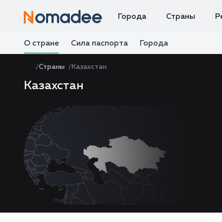
Города
Страны
Р
О стране
Сила паспорта
Города
Страны
Казахстан
Казахстан
Zoom
level
changed
to
4