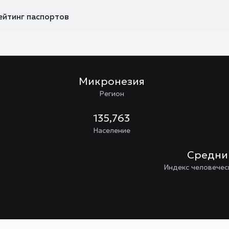
ейтинг паспортов
Микронезия
Регион
135,763
Население
Средн
Индекс человечес