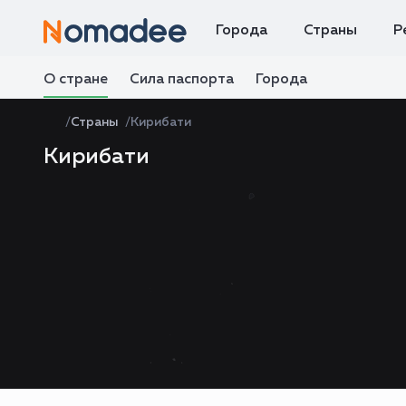
Города
Страны
Р
О стране
Сила паспорта
Города
Страны
Кирибати
Кирибати
Zoom
level
changed
to
4