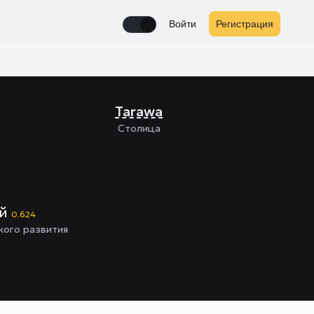
Войти
Регистрация
Enable notifications
Tarawa
Столица
ий
0.624
кого развития