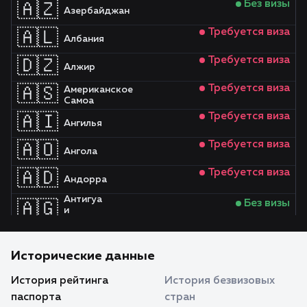
Без визы
🇦🇿
Азербайджан
Требуется виза
🇦🇱
Албания
Требуется виза
🇩🇿
Алжир
Требуется виза
🇦🇸
Американское
Самоа
Требуется виза
🇦🇮
Ангилья
Требуется виза
🇦🇴
Ангола
Требуется виза
🇦🇩
Андорра
Антигуа
Без визы
🇦🇬
и
Барбуда
Требуется виза
🇦🇷
Аргентина
Исторические данные
Без визы
🇦🇲
Армения
История рейтинга
История безвизовых
Требуется виза
🇦🇼
паспорта
стран
Аруба