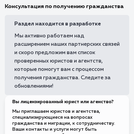
Консультация по получению гражданства
Виза по прибытии
🇧🇴
Боливия
Бонэйр,
Требуется виза
🇧🇶
Синт-
Раздел находится в разработке
Эстатиус
и Саба
Мы активно работаем над
Требуется виза
🇧🇦
Босния и
Герцеговина
расширением наших партнерских связей
Требуется виза
🇧🇼
и скоро предложим вам список
Ботсвана
проверенных юристов и агентств,
Требуется виза
🇧🇷
Бразилия
которые помогут вам с процессом
Требуется виза
🇧🇳
получения гражданства. Следите за
Бруней
обновлениями!
Требуется виза
🇧🇫
Буркина-
Фасо
Виза по прибытии
🇧🇮
Вы лицензированный юрист или агенство?
Бурунди
Требуется виза
Мы приглашаем юристов и агентства,
🇧🇹
Бутан
специализирующиеся на вопросах
гражданства и миграции, к сотрудничеству.
Требуется виза
🇻🇺
Вануату
Ваши контакты и услуги могут быть