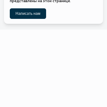
представлены на этой странице.
Ватикан
Требуется виза
🇻🇦
(Святой
Престол)
Требуется виза
Написать нам
🇬🇧
Великобритания
Требуется виза
🇭🇺
Венгрия
Требуется виза
🇻🇪
Венесуэла
Виргинские
Требуется виза
🇻🇬
острова
(Британские)
Виргинские
Требуется виза
🇻🇮
острова
(США)
Виза по прибытии
🇹🇱
Восточный
Тимор
Без визы
🇻🇳
Вьетнам
Виза по прибытии
🇬🇦
Габон
Без визы
🇭🇹
Гаити
Требуется виза