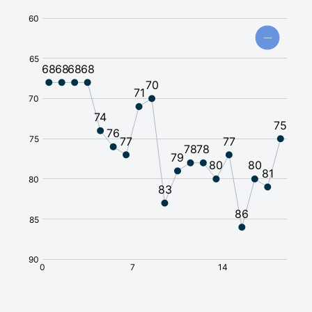
Требуется виза
🇦🇫
Афганистан
Требуется виза
🇧🇸
Багамы
Виза по прибытии
🇧🇩
Бангладеш
Без визы
🇧🇧
Барбадос
Требуется виза
🇧🇭
Бахрейн
Без визы
🇧🇾
Беларусь
Требуется виза
🇧🇿
Белиз
Требуется виза
🇧🇪
Бельгия
Требуется виза
🇧🇯
Бенин
Требуется виза
🇧🇲
Бермудские
острова
Требуется виза
🇧🇬
Болгария