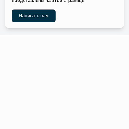
представлены на этой странице.
Ватикан
Без визы
🇻🇦
(Святой
Престол)
Без визы
Написать нам
🇬🇧
Великобритания
Без визы
🇭🇺
Венгрия
Без визы
🇻🇪
Венесуэла
Виргинские
Без визы
🇻🇬
острова
(Британские)
Виргинские
Электронное разрешение
🇻🇮
острова
(США)
Без визы
🇹🇱
Восточный
Тимор
Виза по прибытии
🇻🇳
Вьетнам
Виза по прибытии
🇬🇦
Габон
Без визы
🇭🇹
Гаити
Требуется виза
🇬🇾
Гайана