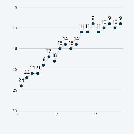
Требуется виза
🇦🇫
Афганистан
Без визы
🇧🇸
Багамы
Виза по прибытии
🇧🇩
Бангладеш
Без визы
🇧🇧
Барбадос
Виза по прибытии
🇧🇭
Бахрейн
Без визы
🇧🇾
Беларусь
Без визы
🇧🇿
Белиз
Без визы
🇧🇪
Бельгия
Требуется виза
🇧🇯
Бенин
Без визы
🇧🇲
Бермудские
острова
Без визы
🇧🇬
Болгария