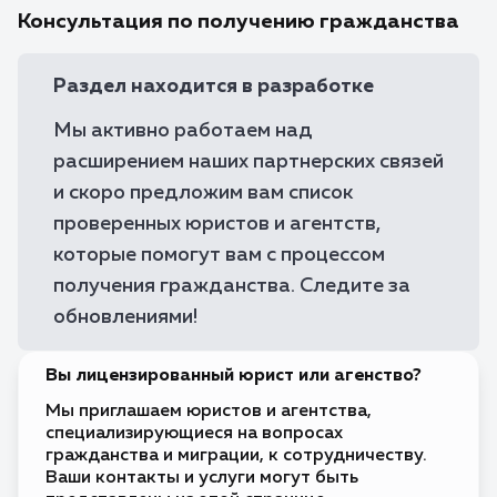
Консультация по получению гражданства
Без визы
🇧🇴
Боливия
Бонэйр,
Без визы
🇧🇶
Синт-
Раздел находится в разработке
Эстатиус
и Саба
Мы активно работаем над
Без визы
🇧🇦
Босния и
Герцеговина
расширением наших партнерских связей
Без визы
🇧🇼
и скоро предложим вам список
Ботсвана
проверенных юристов и агентств,
Без визы
🇧🇷
Бразилия
которые помогут вам с процессом
Без визы
🇧🇳
получения гражданства. Следите за
Бруней
обновлениями!
Виза по прибытии
🇧🇫
Буркина-
Фасо
Виза по прибытии
🇧🇮
Вы лицензированный юрист или агенство?
Бурунди
Требуется виза
Мы приглашаем юристов и агентства,
🇧🇹
Бутан
специализирующиеся на вопросах
гражданства и миграции, к сотрудничеству.
Без визы
🇻🇺
Вануату
Ваши контакты и услуги могут быть