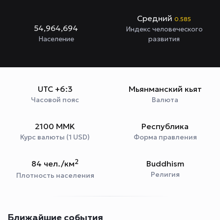
Средний
0.585
54,964,694
Индекс человеческого
Население
развития
UTC +6:3
Мьянманский кьят
Часовой пояс
Валюта
2100 MMK
Республика
Курс валюты (1 USD)
Форма правления
2
84 чел./км
Buddhism
Религия
Плотность населения
Ближайшие события