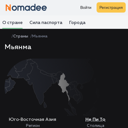
Войти
Регистрация
О стране
Сила паспорта
Города
Страны
Мьянма
Мьянма
Zoom
level
changed
to
4
Юго-Восточная Азия
Не Пи То
Регион
Столица