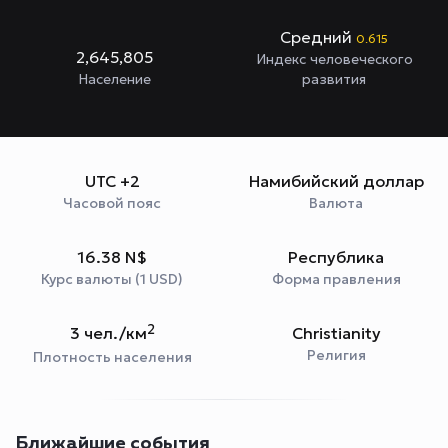
Средний
0.615
2,645,805
Индекс человеческого
Население
развития
UTC +2
Намибийский доллар
Часовой пояс
Валюта
16.38 N$
Республика
Курс валюты (1 USD)
Форма правления
2
3 чел./км
Christianity
Религия
Плотность населения
Ближайшие события