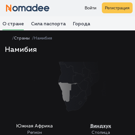
Войти
Регистрация
О стране
Сила паспорта
Города
Страны
Намибия
Намибия
Zoom
level
changed
to
4
Южная Африка
Виндхук
Регион
Столица