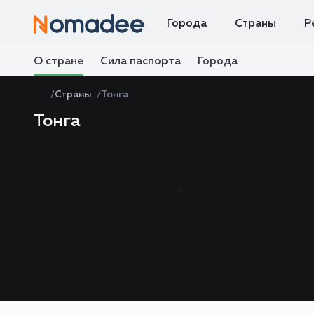
Города
Страны
Р
О стране
Сила паспорта
Города
Страны
Тонга
Тонга
Zoom
level
changed
to
4