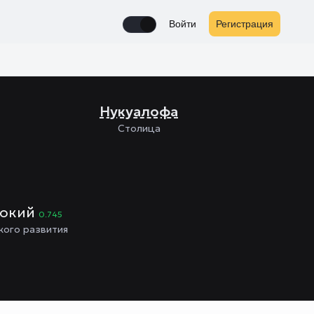
Войти
Регистрация
Enable notifications
Нукуалофа
Столица
сокий
0.745
кого развития