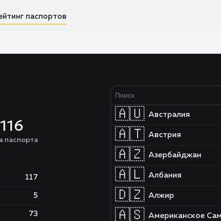
ейтинг паспортов
🇦🇺
Австралия
116
🇦🇹
Австрия
а паспорта
🇦🇿
Азербайджан
🇦🇱
Албания
117
🇩🇿
5
Алжир
🇦🇸
73
Американское Са