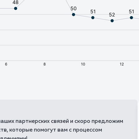
🇧🇭
Бахрейн
🇧🇾
Беларусь
🇧🇿
Белиз
🇧🇪
Бельгия
🇧🇯
Бенин
🇧🇲
Бермудские остро
🇧🇬
Болгария
🇧🇴
Боливия
🇧🇶
Бонэйр, Синт-Эста
аших партнерских связей и скоро предложим
🇧🇦
Босния и Герцегов
тв, которые помогут вам с процессом
🇧🇼
Ботсвана
овлениями!