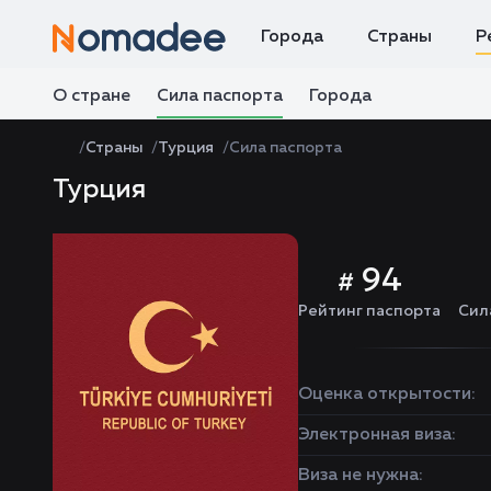
Города
Страны
Р
О стране
Сила паспорта
Города
Страны
Турция
Сила паспорта
Турция
94
#
Рейтинг паспорта
Сил
Оценка открытости:
Электронная виза:
Виза не нужна: