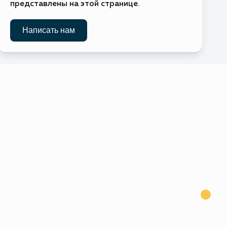
представлены на этой странице.
Без визы
Написать нам
Без визы
Виза по прибытии
Виза по прибытии
Требуется виза
Без визы
Требуется виза
рестол)
Требуется виза
Требуется виза
Без визы
Без визы
ва