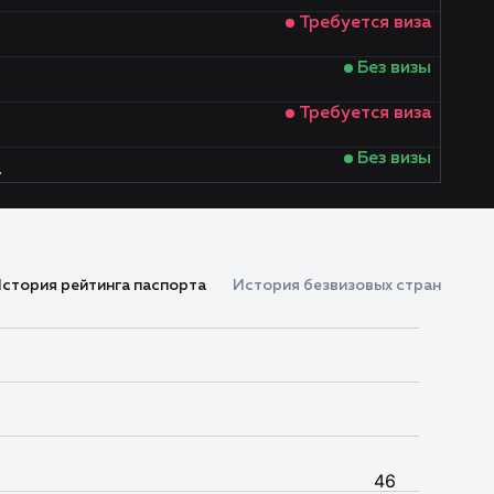
Требуется виза
Без визы
Требуется виза
Без визы
а
Без визы
Виза по прибытии
стория рейтинга паспорта
История безвизовых стран
Требуется виза
Требуется виза
Без визы
Виза по прибытии
Без визы