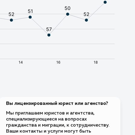
Требуется виза
Без визы
Без визы
Требуется виза
Требуется виза
Требуется виза
ва
Требуется виза
Без визы
Вы лицензированный юрист или агенство?
Требуется виза
тиус и Саба
Мы приглашаем юристов и агентства,
Без визы
специализирующиеся на вопросах
ина
гражданства и миграции, к сотрудничеству.
Без визы
Ваши контакты и услуги могут быть