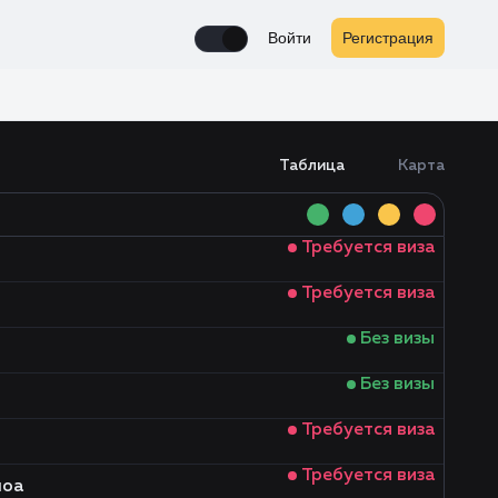
Войти
Регистрация
Enable notifications
Таблица
Карта
Требуется виза
Требуется виза
Без визы
Без визы
Требуется виза
Требуется виза
моа