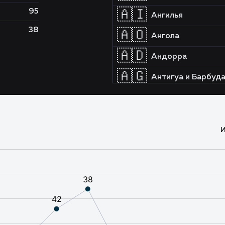
95
🇦🇮
Ангилья
38
🇦🇴
Ангола
🇦🇩
Андорра
🇦🇬
Антигуа и Барбуд
🇦🇷
Аргентина
🇦🇲
Армения
И
🇦🇼
Аруба
🇦🇫
Афганистан
🇧🇸
Багамы
🇧🇩
Бангладеш
🇧🇧
Барбадос