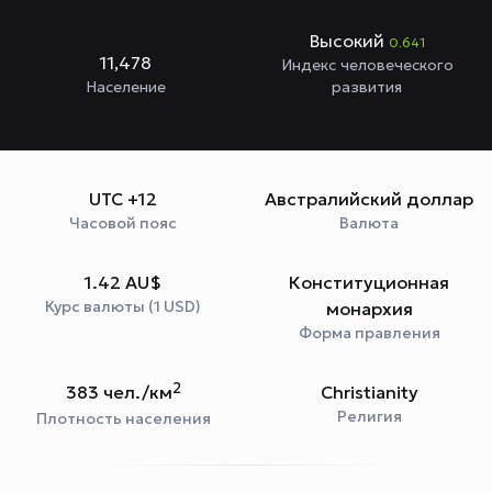
Высокий
0.641
11,478
Индекс человеческого
Население
развития
UTC +12
Австралийский доллар
Часовой пояс
Валюта
1.42 AU$
Конституционная
Курс валюты (1 USD)
монархия
Форма правления
2
383 чел./км
Christianity
Религия
Плотность населения