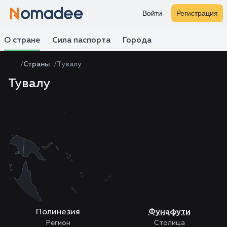
Войти
Регистрация
О стране
Сила паспорта
Города
Страны
Тувалу
Тувалу
Zoom
level
changed
to
4
Полинезия
Фунафути
Регион
Столица