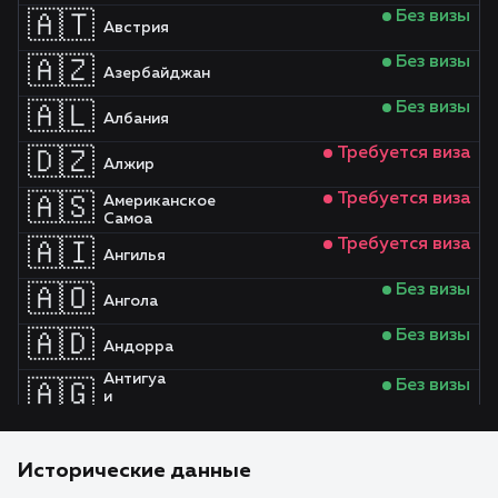
Без визы
🇦🇹
Австрия
Без визы
🇦🇿
Азербайджан
Без визы
🇦🇱
Албания
Требуется виза
🇩🇿
Алжир
Требуется виза
🇦🇸
Американское
Самоа
Требуется виза
🇦🇮
Ангилья
Без визы
🇦🇴
Ангола
Без визы
🇦🇩
Андорра
Антигуа
Без визы
🇦🇬
и
Барбуда
Без визы
🇦🇷
Аргентина
Исторические данные
Без визы
🇦🇲
Армения