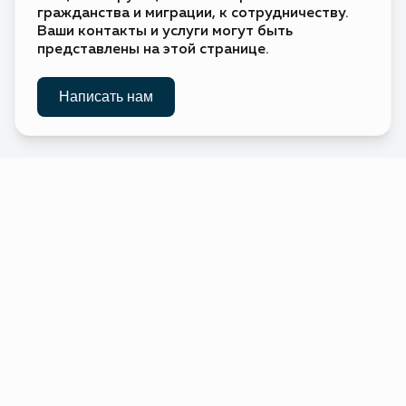
гражданства и миграции, к сотрудничеству.
Без визы
🇻🇺
Вануату
Ваши контакты и услуги могут быть
представлены на этой странице.
Ватикан
Без визы
🇻🇦
(Святой
Престол)
Электронное
Написать нам
🇬🇧
Великобритания
разрешение
Без визы
🇭🇺
Венгрия
Требуется виза
🇻🇪
Венесуэла
Виргинские
Требуется виза
🇻🇬
острова
(Британские)
Виргинские
Требуется виза
🇻🇮
острова
(США)
Виза по прибытии
🇹🇱
Восточный
Тимор
Виза по прибытии
🇻🇳
Вьетнам
Виза по прибытии
🇬🇦
Габон