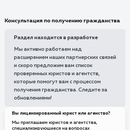
острова
Без визы
🇧🇬
Болгария
Консультация по получению гражданства
Виза по прибытии
🇧🇴
Боливия
Бонэйр,
Без визы
🇧🇶
Синт-
Раздел находится в разработке
Эстатиус
и Саба
Мы активно работаем над
Без визы
🇧🇦
Босния и
Герцеговина
расширением наших партнерских связей
Без визы
🇧🇼
и скоро предложим вам список
Ботсвана
проверенных юристов и агентств,
Без визы
🇧🇷
Бразилия
которые помогут вам с процессом
Без визы
🇧🇳
получения гражданства. Следите за
Бруней
обновлениями!
Без визы
🇧🇫
Буркина-
Фасо
Виза по прибытии
🇧🇮
Вы лицензированный юрист или агенство?
Бурунди
Требуется виза
Мы приглашаем юристов и агентства,
🇧🇹
Бутан
специализирующиеся на вопросах