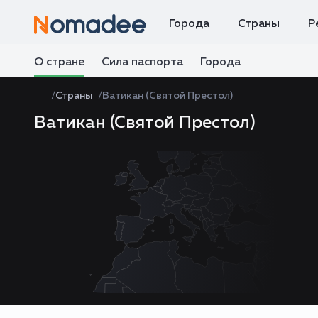
Города
Страны
Р
О стране
Сила паспорта
Города
Страны
Ватикан (Святой Престол)
Ватикан (Святой Престол)
Zoom
level
changed
to
4