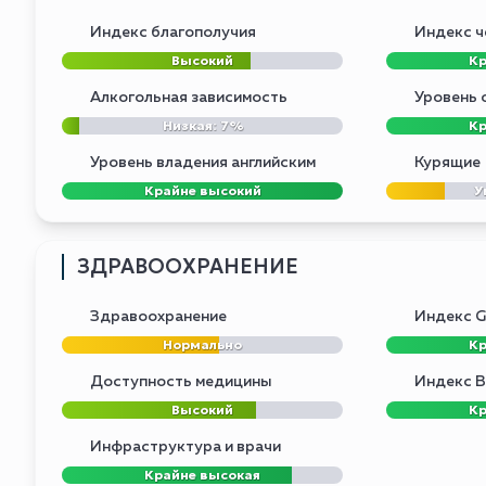
Индекс благополучия
Индекс ч
Высокий
Кр
Алкогольная зависимость
Уровень 
Низкая: 7%
Кр
Уровень владения английским
Курящие
Крайне высокий
У
ЗДРАВООХРАНЕНИЕ
Здравоохранение
Индекс Gl
Нормально
Кр
Доступность медицины
Индекс B
Высокий
Кр
Инфраструктура и врачи
Крайне высокая