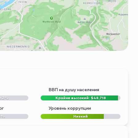
ВВП на душу населения
0.2%
Крайне высокий: $48,718
ог
Уровень коррупции
9%
Низкий