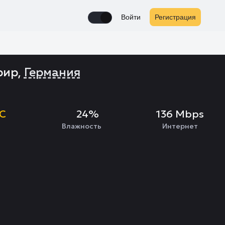
Войти
Регистрация
Enable notifications
рир,
Германия
°C
24%
136 Mbps
Влажность
Интернет