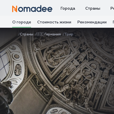
Города
Страны
Р
О городе
Стоимость жизни
Рекомендации
Страны
🇩🇪 Германия
Трир