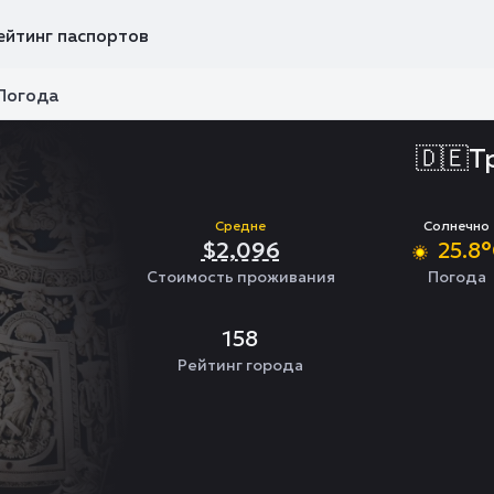
ейтинг паспортов
Погода
🇩🇪
Т
Солнечно
Средне
25.8
$2,096
Стоимость проживания
Погода
158
Рейтинг города