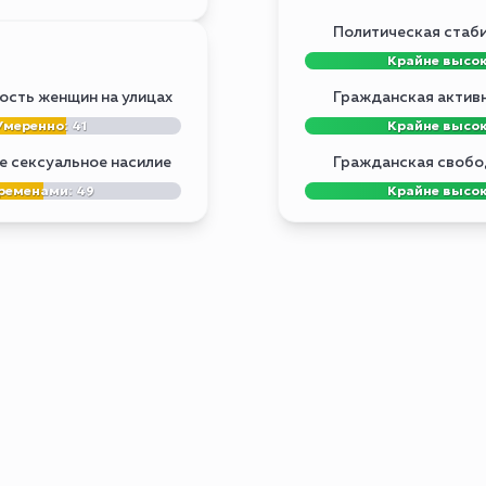
Политическая стаб
Крайне высо
ость женщин на улицах
Гражданская актив
Умеренно: 41
Крайне высо
 сексуальное насилие
Гражданская свобо
ременами: 49
Крайне высо