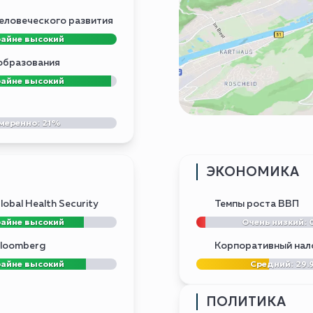
еловеческого развития
айне высокий
образования
айне высокий
меренно: 21%
ЭКОНОМИКА
obal Health Security
Темпы роста ВВП
айне высокий
Очень низкий: 
loomberg
Корпоративный нал
айне высокий
Средний: 29.
ПОЛИТИКА