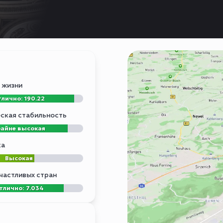
 жизни
лично: 190.22
ская стабильность
айне высокая
ка
Высокая
частливых стран
тлично: 7.034