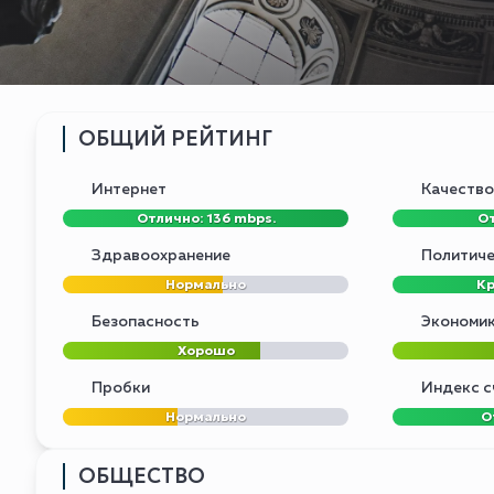
ОБЩИЙ РЕЙТИНГ
Интернет
Качество
Отлично: 136 mbps.
От
Здравоохранение
Политиче
Нормально
Кр
Безопасность
Экономи
Хорошо
Пробки
Индекс с
Нормально
О
ОБЩЕСТВО