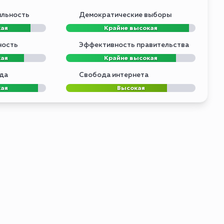
ильность
Демократические выборы
кая
Крайне высокая
ность
Эффективность правительства
кая
Крайне высокая
да
Свобода интернета
кая
Высокая