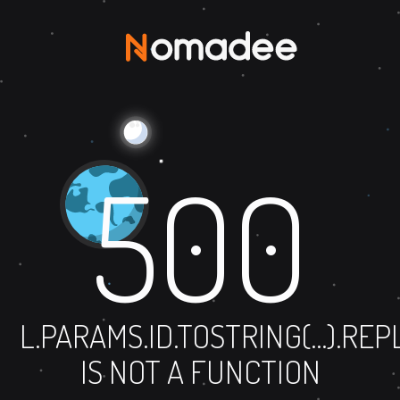
500
L.PARAMS.ID.TOSTRING(...).RE
IS NOT A FUNCTION