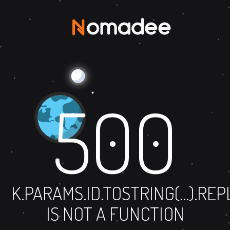
500
K.PARAMS.ID.TOSTRING(...).RE
IS NOT A FUNCTION